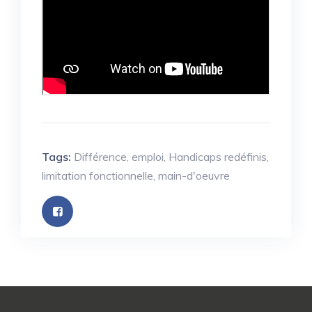
Tags:
Différence
,
emploi
,
Handicaps redéfinis
,
limitation fonctionnelle
,
main-d'oeuvre