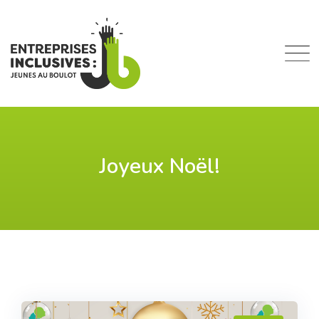
Skip
to
content
Joyeux Noël!