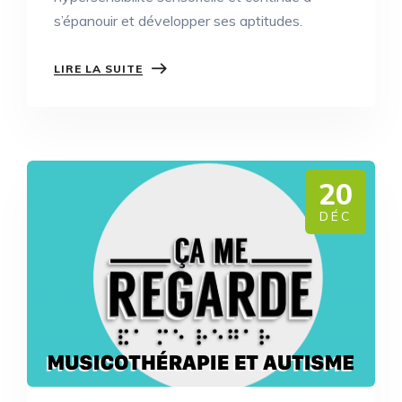
s’épanouir et développer ses aptitudes.
LIRE LA SUITE
20
DÉC