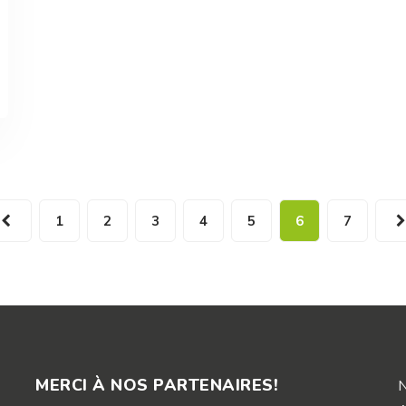
1
2
3
4
5
6
7
MERCI À NOS PARTENAIRES!