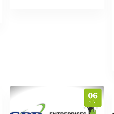
06
MAI