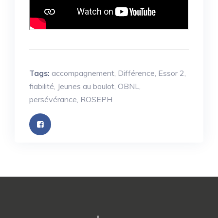
Tags:
accompagnement
,
Différence
,
Essor 2
,
fiabilité
,
Jeunes au boulot
,
OBNL
,
persévérance
,
ROSEPH