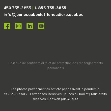
450 755-3855
|
1 855 755-3855
info@jeunesauboulot-lanaudiere.quebec
Politique de confidentialité et de protection des renseignements
personnels
Les photos proviennent ou ont été prises avant la pandémie.
© 2024
|
Essor 2 - Entreprises inclusives : jeunes au boulot
|
Tous droits
réservés. DezWeb par
Guidi.co