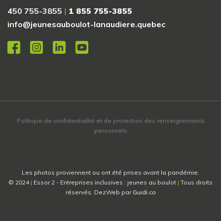
450 755-3855
|
1 855 755-3855
info@jeunesauboulot-lanaudiere.quebec
Politique de confidentialité et de protection des renseignements
personnels
Les photos proviennent ou ont été prises avant la pandémie.
© 2024
|
Essor 2 - Entreprises inclusives : jeunes au boulot
|
Tous droits
réservés. DezWeb par
Guidi.co