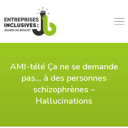
Skip
to
content
AMI-télé Ça ne se demande
pas… à des personnes
schizophrènes –
Hallucinations