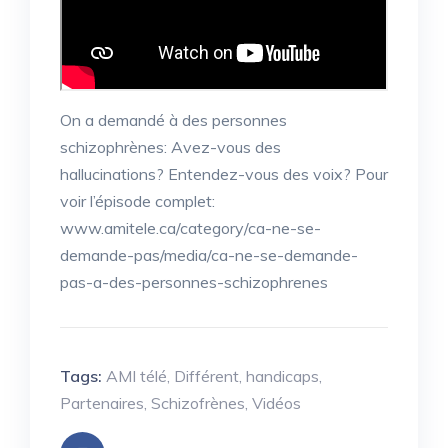
On a demandé à des personnes
schizophrènes: Avez-vous des
hallucinations? Entendez-vous des voix? Pour
voir l’épisode complet:
www.amitele.ca/category/ca-ne-se-
demande-pas/media/ca-ne-se-demande-
pas-a-des-personnes-schizophrenes
Tags:
AMI télé
,
Différent
,
handicaps
,
Partenaires
,
Schizofrènes
,
Vidéos