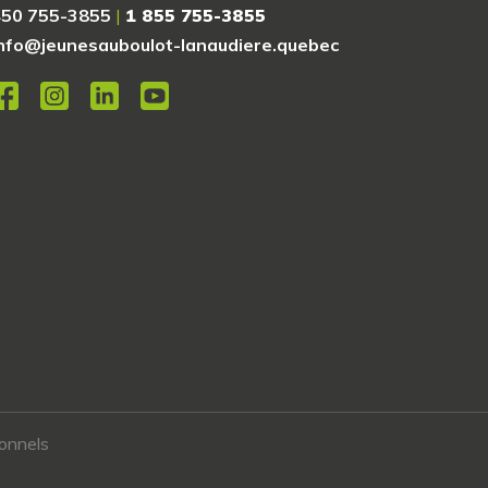
450 755-3855
|
1 855 755-3855
nfo@jeunesauboulot-lanaudiere.quebec
sonnels