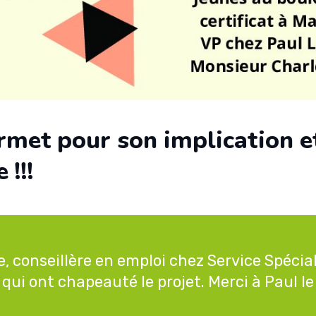
met pour son implication et
 !!!
e, conseillère en emploi chez
Service Spécia
qui ont chapeauté le projet. Merci à
Paul l