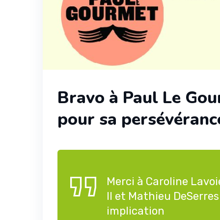
Bravo à Paul Le Gour
pour sa persévérance
Merci à Caroline Lavoi
II
et Mathieu DeSerres 
implication