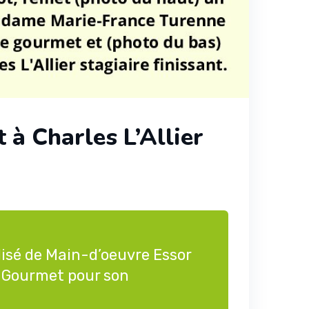
 à Charles L’Allier
lisé de Main-d’oeuvre Essor
e Gourmet
pour son