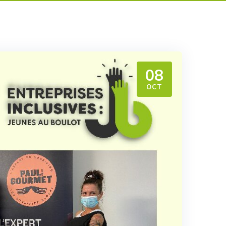
08
OCT