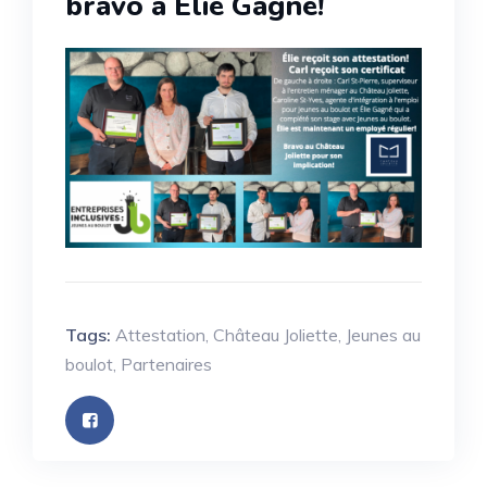
bravo à Élie Gagné!
Tags:
Attestation
,
Château Joliette
,
Jeunes au
boulot
,
Partenaires